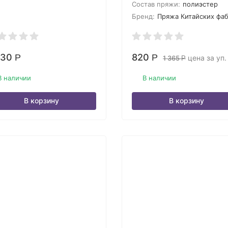
Состав пряжи:
полиэстер
Бренд:
Пряжа Китайских фа
430
820
Р
Р
цена за уп.
1 365
Р
В наличии
В наличии
В корзину
В корзину