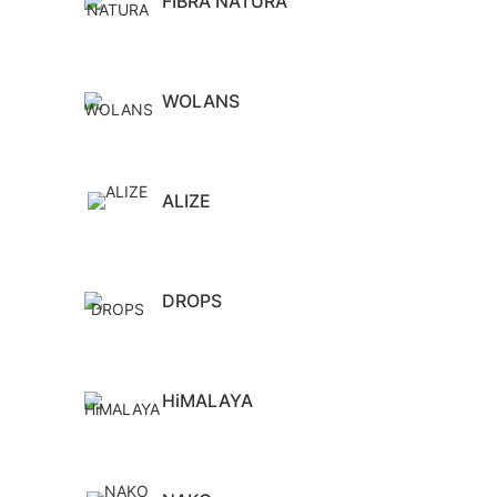
FIBRA NATURA
WOLANS
ALIZE
DROPS
HiMALAYA