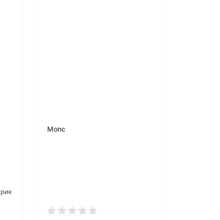
Мопс
брик