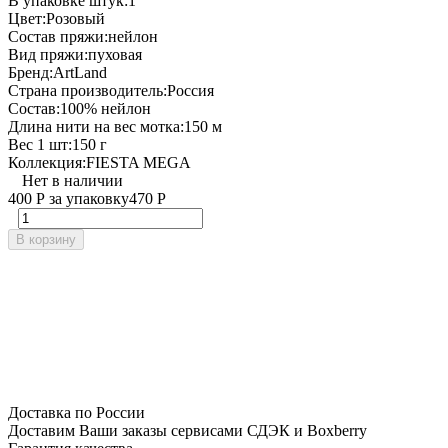
В упаковке штук:
1
Цвет:
Розовый
Состав пряжи:
нейлон
Вид пряжи:
пуховая
Бренд:
ArtLand
Страна производитель:
Россия
Состав:
100% нейлон
Длина нити на вес мотка:
150 м
Вес 1 шт:
150 г
Коллекция:
FIESTA MEGA
Нет в наличии
400
Р
за упаковку
470
Р
В корзину
Доставка по России
Доставим Ваши заказы сервисами СДЭК и Boxberry