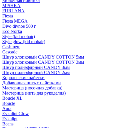
Молочная новинка
MISHKA
FURLANA
Fiesta
Fiesta MEGA
Divo divnoe 500 г
Eco Norka
Style (kid mohair)
Style glow (kid mohair)
Cashmere
Cascade
Шнур хлопковый CANDY COTTON 5мм
Шнур хлопковый CANDY COTTON 3мм
Шнур полиэфирный CANDY 3мм
Шнур полиэфирный CANDY 2мм
Королевские пайетки
Добавочная нить с пайетками
Мастерица (носочная добавка)
Мастерица (нить для рукоделия)
Boucle XL
Boucle
Aura
Evkalipt Glow
Evkalipt
Beans