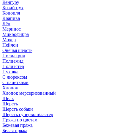
Кенгуру
Козий пух
Конопля
Крапива
Лён
Меринос
Микрофибра
Мохер
Нейлон
Овечья шерсть
Полиакрил
Полиамид
Полиэстер
Пух яка
С люрексом
С пайетками
Хлопок
Хлопок мерсеризованный
Шелк
Шерсть
Шерсть собаки
Шерсть супервош/ластер
Пряжа по цветам
Бежевая пряжа
Белая пряжа