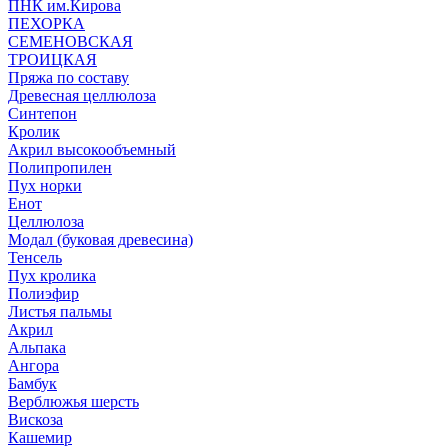
ПНК им.Кирова
ПЕХОРКА
СЕМЕНОВСКАЯ
ТРОИЦКАЯ
Пряжа по составу
Древесная целлюлоза
Синтепон
Кролик
Акрил высокообъемный
Полипропилен
Пух норки
Енот
Целлюлоза
Модал (буковая древесина)
Тенсель
Пух кролика
Полиэфир
Листья пальмы
Акрил
Альпака
Ангора
Бамбук
Верблюжья шерсть
Вискоза
Кашемир