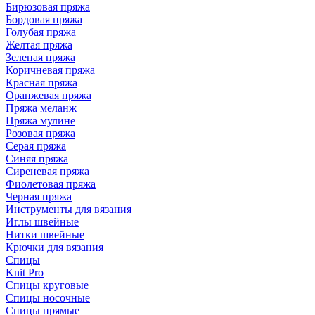
Бирюзовая пряжа
Бордовая пряжа
Голубая пряжа
Желтая пряжа
Зеленая пряжа
Коричневая пряжа
Красная пряжа
Оранжевая пряжа
Пряжа меланж
Пряжа мулине
Розовая пряжа
Серая пряжа
Синяя пряжа
Сиреневая пряжа
Фиолетовая пряжа
Черная пряжа
Инструменты для вязания
Иглы швейные
Нитки швейные
Крючки для вязания
Спицы
Knit Pro
Спицы круговые
Спицы носочные
Спицы прямые