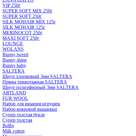
VIP 250г
SUPER SOFT MIX 250г
SUPER SOFT 250г
SILK MOHAIR MIX 125г
SILK MOHAIR 125г
MERINOCOT 250г
MAXI SOFT 250г
LOUNGE
WOLANS
Bunny tweed
Bunny shine
Bunny baby
SALTERA
Шнур хлопковый 3мм SALTERA
Пряжа трикотажная SALTERA
Шнур полиэфирный 3мм SALTERA
ARTLAND
FUR WOOL
Набор для вязания игрушек
Набор ковровой вышивки
Супер толстая букле
Супер толстая
BoBo
Milk cotton