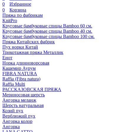
0
Избранное
0
Корзина
Пряжа по фабрикам
KnitPro
Круговые бамбуковые спицы Bamboo 60 см.
Круговые бамбуковые спицы Bamboo 40 см.
Круговые бамбуковые спицы Bamboo 100 см.
Пряжа Китайских фабрик
Пух норки Китай
Трикотажная пряжа Металлик
Енот
Норка длинноворсовая
Кашемир Аурум
FIBRA NATURA
Raffia (Fibra natura)
Raffia Multi
РАССКАЗОВСКАЯ ПРЯЖА
Мериносовая шерсть
Ангорка меланж
Шерсть натуральная
Козий пух
Верблюжий пух
Ангорка колор
Ангорка
LANA GATTO