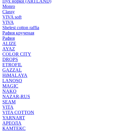
Пух норки (ARTLAND)
Monro
Classy
VIVA soft
VIVA
Shelest cotton raffia
Рафия крученая
Рафия
ALIZE
AYAZ
COLOR CITY
DROPS
ETROFIL
GAZZAL
HiMALAYA
LANOSO
MAGIC
NAKO
NAZAR-RUS
SEAM
VITA
VITA COTTON
YARNART
АРЕОЛА
КАМТЕКС