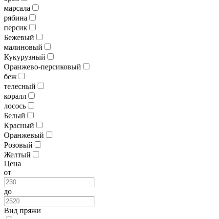
марсала
рябина
персик
Бежевый
малиновый
Кукурузный
Оранжево-персиковый
беж
телесный
коралл
лосось
Белый
Красный
Оранжевый
Розовый
Желтый
Цена
от
до
Вид пряжи