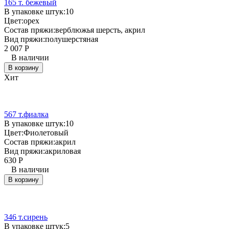
165 т. бежевый
В упаковке штук:
10
Цвет:
орех
Состав пряжи:
верблюжья шерсть, акрил
Вид пряжи:
полушерстяная
2 007
Р
В наличии
В корзину
Хит
567 т.фиалка
В упаковке штук:
10
Цвет:
Фиолетовый
Состав пряжи:
акрил
Вид пряжи:
акриловая
630
Р
В наличии
В корзину
346 т.сирень
В упаковке штук:
5