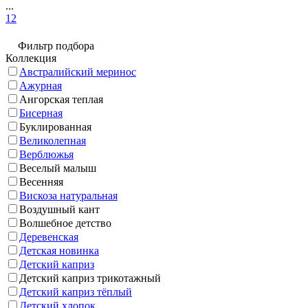
...
12
Фильтр подбора
Коллекция
Австралийский меринос
Ажурная
Ангорская теплая
Бисерная
Буклированная
Великолепная
Верблюжья
Веселый малыш
Весенняя
Вискоза натуральная
Воздушный кант
Волшебное детство
Деревенская
Детская новинка
Детский каприз
Детский каприз трикотажный
Детский каприз тёплый
Детский хлопок