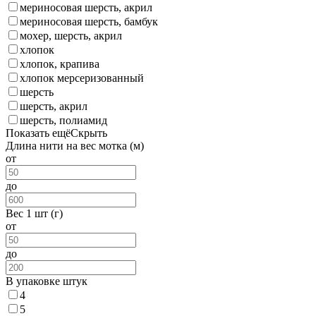
мериносовая шерсть, акрил
мериносовая шерсть, бамбук
мохер, шерсть, акрил
хлопок
хлопок, крапива
хлопок мерсеризованный
шерсть
шерсть, акрил
шерсть, полиамид
Показать ещё
Скрыть
Длина нити на вес мотка (м)
от
до
Вес 1 шт (г)
от
до
В упаковке штук
4
5