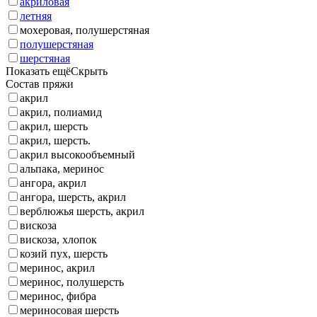
акриловая
летняя
мохеровая, полушерстяная
полушерстяная
шерстяная
Показать ещё
Скрыть
Состав пряжи
акрил
акрил, полиамид
акрил, шерсть
акрил, шерсть.
акрил высокообъемный
альпака, меринос
ангора, акрил
ангора, шерсть, акрил
верблюжья шерсть, акрил
вискоза
вискоза, хлопок
козий пух, шерсть
меринос, акрил
меринос, полушерсть
меринос, фибра
мериносовая шерсть