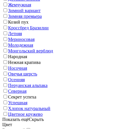
Жемчужная
Зимний вариант
Зимняя премьера
Козий пух
Кроссбред Бразилии
Летняя
Мериносовая
Молодежная
Монгольский верблюд
Народная
Нежная крапива
Носочная
Овечья шерсть
Осенняя
Перуанская альпака
Северная
Секрет успеха
Успешная
Хлопок натуральный
Цветное кружево
Показать ещё
Скрыть
Цвет