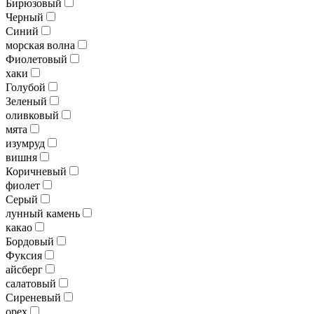
Бирюзовый
Черный
Синий
морская волна
Фиолетовый
хаки
Голубой
Зеленый
оливковый
мята
изумруд
вишня
Коричневый
фиолет
Серый
лунный камень
какао
Бордовый
Фуксия
айсберг
салатовый
Сиреневый
орех