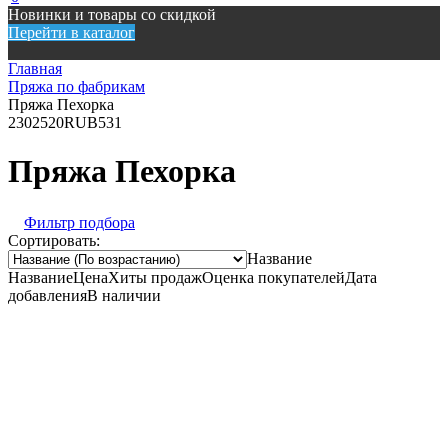
Новинки и товары со скидкой
Перейти в каталог
Главная
Пряжа по фабрикам
Пряжа Пехорка
230
2520
RUB
531
Пряжа Пехорка
Фильтр подбора
Сортировать:
Название
Название
Цена
Хиты продаж
Оценка покупателей
Дата
добавления
В наличии