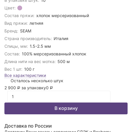
В упаковке штук:
10
Цвет:
Состав пряжи:
хлопок мерсеризованный
Вид пряжи:
летняя
Бренд:
SEAM
Страна производитель:
Италия
Спицы, мм:
1.5-2.5 мм
Состав:
100% мерсеризованный хлопок
Длина нити на вес мотка:
500 м
Вес 1 шт:
100 г
Все характеристики
Осталось несколько штук
2 900
за упаковку
0
Р
Р
В корзину
Доставка по России
Доставим Ваши заказы сервисами СДЭК и Boxberry