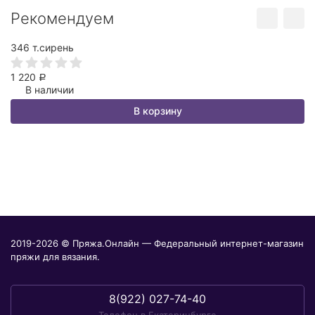
Рекомендуем
346 т.сирень
3
1 220
1
Р
В наличии
В корзину
2019-2026 © Пряжа.Онлайн — Федеральный интернет-магазин
пряжи для вязания.
8(922) 027-74-40