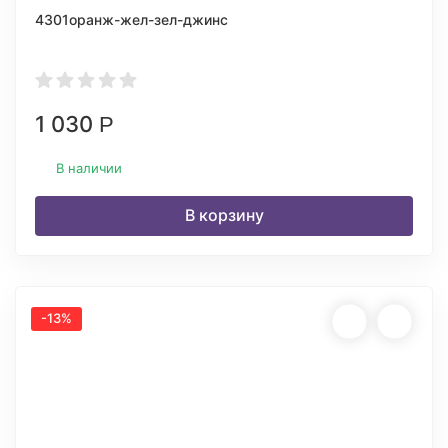
4301оранж-жел-зел-джинс
1 030
Р
В наличии
В корзину
-13%