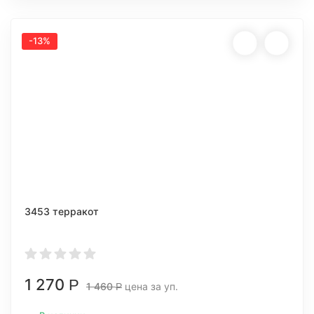
-13%
3453 терракот
1 270
Р
1 460
цена за уп.
Р