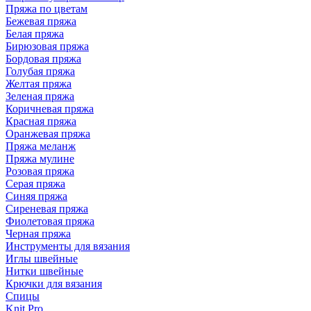
Пряжа по цветам
Бежевая пряжа
Белая пряжа
Бирюзовая пряжа
Бордовая пряжа
Голубая пряжа
Желтая пряжа
Зеленая пряжа
Коричневая пряжа
Красная пряжа
Оранжевая пряжа
Пряжа меланж
Пряжа мулине
Розовая пряжа
Серая пряжа
Синяя пряжа
Сиреневая пряжа
Фиолетовая пряжа
Черная пряжа
Инструменты для вязания
Иглы швейные
Нитки швейные
Крючки для вязания
Спицы
Knit Pro