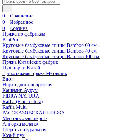
0
Сравнение
0
Избранное
0
Корзина
Пряжа по фабрикам
KnitPro
Круговые бамбуковые спицы Bamboo 60 см.
Круговые бамбуковые спицы Bamboo 40 см.
Круговые бамбуковые спицы Bamboo 100 см.
Пряжа Китайских фабрик
Пух норки Китай
Трикотажная пряжа Металлик
Енот
Норка длинноворсовая
Кашемир Аурум
FIBRA NATURA
Raffia (Fibra natura)
Raffia Multi
РАССКАЗОВСКАЯ ПРЯЖА
Мериносовая шерсть
Ангорка меланж
Шерсть натуральная
Козий пух