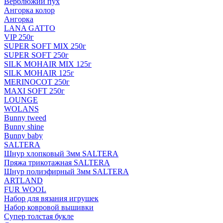
Верблюжий пух
Ангорка колор
Ангорка
LANA GATTO
VIP 250г
SUPER SOFT MIX 250г
SUPER SOFT 250г
SILK MOHAIR MIX 125г
SILK MOHAIR 125г
MERINOCOT 250г
MAXI SOFT 250г
LOUNGE
WOLANS
Bunny tweed
Bunny shine
Bunny baby
SALTERA
Шнур хлопковый 3мм SALTERA
Пряжа трикотажная SALTERA
Шнур полиэфирный 3мм SALTERA
ARTLAND
FUR WOOL
Набор для вязания игрушек
Набор ковровой вышивки
Супер толстая букле