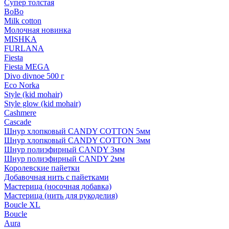
Супер толстая
BoBo
Milk cotton
Молочная новинка
MISHKA
FURLANA
Fiesta
Fiesta MEGA
Divo divnoe 500 г
Eco Norka
Style (kid mohair)
Style glow (kid mohair)
Cashmere
Cascade
Шнур хлопковый CANDY COTTON 5мм
Шнур хлопковый CANDY COTTON 3мм
Шнур полиэфирный CANDY 3мм
Шнур полиэфирный CANDY 2мм
Королевские пайетки
Добавочная нить с пайетками
Мастерица (носочная добавка)
Мастерица (нить для рукоделия)
Boucle XL
Boucle
Aura