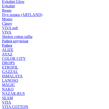
Evkalipt Glow
Evkalipt
Beans
Пух норки (ARTLAND)
Monro
Classy
VIVA soft
VIVA
Shelest cotton raffia
Рафия крученая
Рафия
ALIZE
AYAZ
COLOR CITY
DROPS
ETROFIL
GAZZAL
HiMALAYA
LANOSO
MAGIC
NAKO
NAZAR-RUS
SEAM
VITA
VITA COTTON