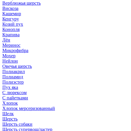
Верблюжья шерсть
Вискоза
Кашемир
Кенгуру
Козий пух
Конопля
Крапива
Лён
Меринос
Микрофибра
Мохер
Нейлон
Овечья шерсть
Полиакрил
Полиамид
Полиэстер
Пух яка
С люрексом
С пайетками
Хлопок
Хлопок мерсеризованный
Шелк
Шерсть
Шерсть собаки
Шерсть супервош/ластер