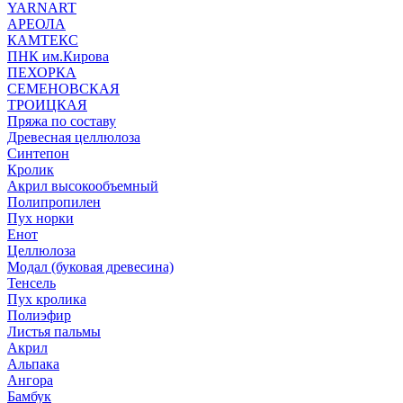
YARNART
АРЕОЛА
КАМТЕКС
ПНК им.Кирова
ПЕХОРКА
СЕМЕНОВСКАЯ
ТРОИЦКАЯ
Пряжа по составу
Древесная целлюлоза
Синтепон
Кролик
Акрил высокообъемный
Полипропилен
Пух норки
Енот
Целлюлоза
Модал (буковая древесина)
Тенсель
Пух кролика
Полиэфир
Листья пальмы
Акрил
Альпака
Ангора
Бамбук