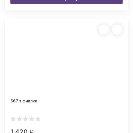
567 т.фиалка
1 420
Р