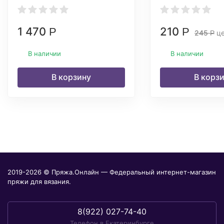
1 470
210
Р
Р
245
це
Р
В наличии
В наличии
В корзину
В корз
2019-2026 © Пряжа.Онлайн — Федеральный интернет-магазин
пряжи для вязания.
8(922) 027-74-40
Телефон в Екатеринбурге