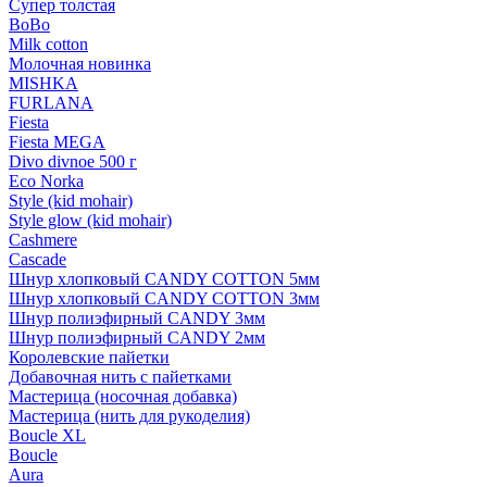
Супер толстая
BoBo
Milk cotton
Молочная новинка
MISHKA
FURLANA
Fiesta
Fiesta MEGA
Divo divnoe 500 г
Eco Norka
Style (kid mohair)
Style glow (kid mohair)
Cashmere
Cascade
Шнур хлопковый CANDY COTTON 5мм
Шнур хлопковый CANDY COTTON 3мм
Шнур полиэфирный CANDY 3мм
Шнур полиэфирный CANDY 2мм
Королевские пайетки
Добавочная нить с пайетками
Мастерица (носочная добавка)
Мастерица (нить для рукоделия)
Boucle XL
Boucle
Aura