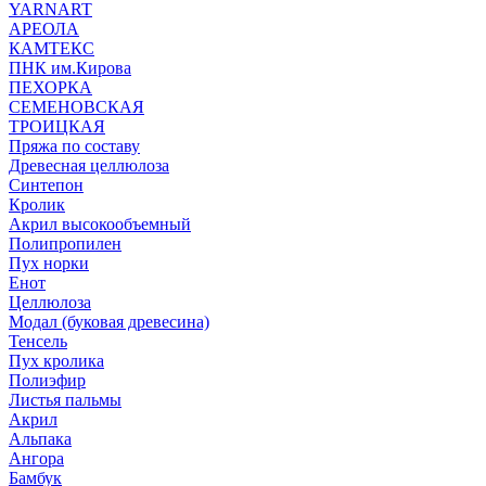
YARNART
АРЕОЛА
КАМТЕКС
ПНК им.Кирова
ПЕХОРКА
СЕМЕНОВСКАЯ
ТРОИЦКАЯ
Пряжа по составу
Древесная целлюлоза
Синтепон
Кролик
Акрил высокообъемный
Полипропилен
Пух норки
Енот
Целлюлоза
Модал (буковая древесина)
Тенсель
Пух кролика
Полиэфир
Листья пальмы
Акрил
Альпака
Ангора
Бамбук