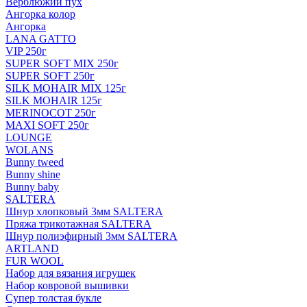
Верблюжий пух
Ангорка колор
Ангорка
LANA GATTO
VIP 250г
SUPER SOFT MIX 250г
SUPER SOFT 250г
SILK MOHAIR MIX 125г
SILK MOHAIR 125г
MERINOCOT 250г
MAXI SOFT 250г
LOUNGE
WOLANS
Bunny tweed
Bunny shine
Bunny baby
SALTERA
Шнур хлопковый 3мм SALTERA
Пряжа трикотажная SALTERA
Шнур полиэфирный 3мм SALTERA
ARTLAND
FUR WOOL
Набор для вязания игрушек
Набор ковровой вышивки
Супер толстая букле