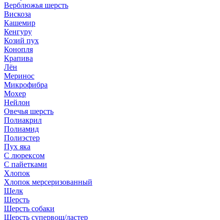
Верблюжья шерсть
Вискоза
Кашемир
Кенгуру
Козий пух
Конопля
Крапива
Лён
Меринос
Микрофибра
Мохер
Нейлон
Овечья шерсть
Полиакрил
Полиамид
Полиэстер
Пух яка
С люрексом
С пайетками
Хлопок
Хлопок мерсеризованный
Шелк
Шерсть
Шерсть собаки
Шерсть супервош/ластер