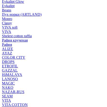
Evkalipt Glow
Evkalipt
Beans
Пух норки (ARTLAND)
Monro
Classy
VIVA soft
VIVA
Shelest cotton raffia
Рафия крученая
Рафия
ALIZE
AYAZ
COLOR CITY
DROPS
ETROFIL
GAZZAL
HiMALAYA
LANOSO
MAGIC
NAKO
NAZAR-RUS
SEAM
VITA
VITA COTTON