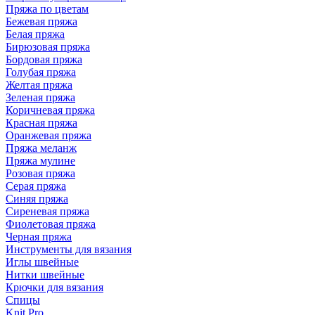
Пряжа по цветам
Бежевая пряжа
Белая пряжа
Бирюзовая пряжа
Бордовая пряжа
Голубая пряжа
Желтая пряжа
Зеленая пряжа
Коричневая пряжа
Красная пряжа
Оранжевая пряжа
Пряжа меланж
Пряжа мулине
Розовая пряжа
Серая пряжа
Синяя пряжа
Сиреневая пряжа
Фиолетовая пряжа
Черная пряжа
Инструменты для вязания
Иглы швейные
Нитки швейные
Крючки для вязания
Спицы
Knit Pro