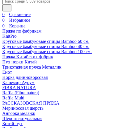
0
Сравнение
0
Избранное
0
Корзина
Пряжа по фабрикам
KnitPro
Круговые бамбуковые спицы Bamboo 60 см.
Круговые бамбуковые спицы Bamboo 40 см.
Круговые бамбуковые спицы Bamboo 100 см.
Пряжа Китайских фабрик
Пух норки Китай
Трикотажная пряжа Металлик
Енот
Норка длинноворсовая
Кашемир Аурум
FIBRA NATURA
Raffia (Fibra natura)
Raffia Multi
РАССКАЗОВСКАЯ ПРЯЖА
Мериносовая шерсть
Ангорка меланж
Шерсть натуральная
Козий пух