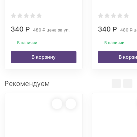
340
340
Р
Р
480
цена за уп.
480
це
Р
Р
В наличии
В наличии
В корзину
В корз
Рекомендуем