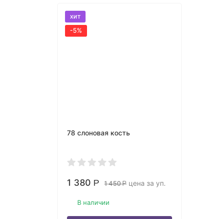
хит
-5%
78 слоновая кость
1 380
Р
цена за уп.
1 450
Р
В наличии