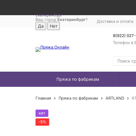
Екатеринбург
Ваш город
Екатеринбург
?
Доставка и оплата
8(922) 027
Телефон в 
Пряжа по фабрикам
Главная
Пряжа по фабрикам
ARTLAND
6
хит
-5%