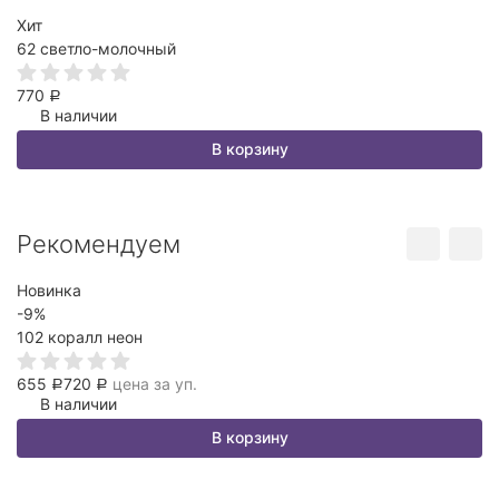
Хит
0
62 светло-молочный
6
770
Р
В наличии
В корзину
Рекомендуем
Новинка
-9%
102 коралл неон
655
720
цена за уп.
Р
Р
В наличии
В корзину