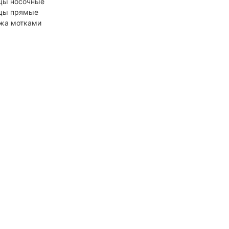
цы носочные
цы прямые
жа мотками