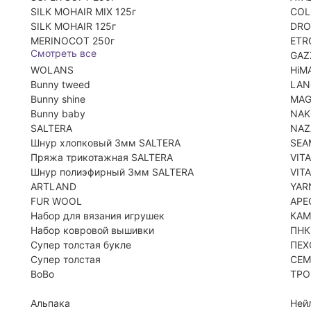
SILK MOHAIR MIX 125г
COL
SILK MOHAIR 125г
DRO
MERINOCOT 250г
ETR
Смотреть все
GAZ
WOLANS
HiM
Bunny tweed
LA
Bunny shine
MAG
Bunny baby
NA
SALTERA
NAZ
Шнур хлопковый 3мм SALTERA
SEA
Пряжа трикотажная SALTERA
VIT
Шнур полиэфирный 3мм SALTERA
VIT
ARTLAND
YAR
FUR WOOL
АРЕ
Набор для вязания игрушек
КАМ
Набор ковровой вышивки
ПНК
Супер толстая букле
ПЕХ
Супер толстая
СЕМ
BoBo
ТРО
Альпака
Ней