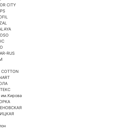
OR CITY
PS
OFIL
ZAL
ALAYA
NOSO
IC
KO
AR-RUS
M
A
A COTTON
NART
ОЛА
ТЕКС
 им.Кирова
ОРКА
ЕНОВСКАЯ
ИЦКАЯ
лон