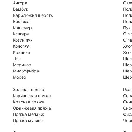
Ангора
Ове
Бамбук
Пол
Верблюжья шерсть
Пол
Вискоза
Пол
Кашемир
Пух
Кенгуру
С л
Козий пух
С п
Конопля
Хло
Крапива
Хло
Лён
Шел
Меринос
Шер
Микрофибра
Шер
Мохер
Шер
Зеленая пряжа
Роз
Коричневая пряжа
Сер
Красная пряжа
Син
Оранжевая пряжа
Сир
Пряжа меланж
Фио
Пряжа мулине
Чер