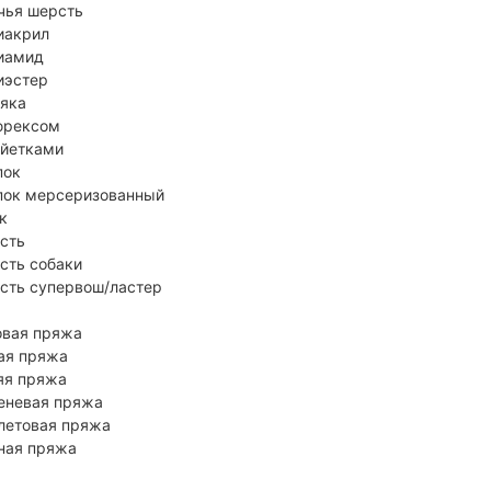
чья шерсть
иакрил
иамид
иэстер
 яка
юрексом
айетками
пок
пок мерсеризованный
к
сть
сть собаки
сть супервош/ластер
овая пряжа
ая пряжа
яя пряжа
еневая пряжа
летовая пряжа
ная пряжа