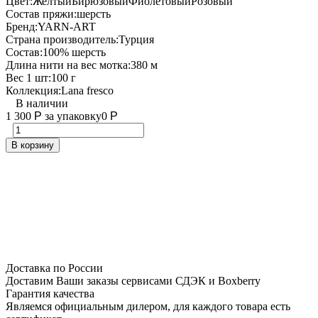
Цвет:
Желтый
Бирюзовый
Фиолетовый
Розовый
Состав пряжи:
шерсть
Бренд:
YARN-ART
Страна производитель:
Турция
Состав:
100% шерсть
Длина нити на вес мотка:
380 м
Вес 1 шт:
100 г
Коллекция:
Lana fresco
В наличии
1 300
Р
за упаковку
0
Р
В корзину
Доставка по России
Доставим Ваши заказы сервисами СДЭК и Boxberry
Гарантия качества
Являемся официальным дилером, для каждого товара есть