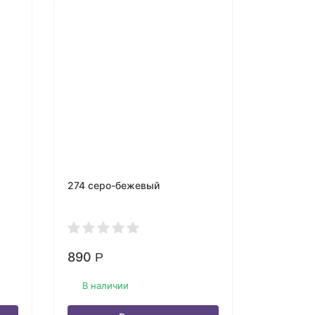
274 серо-бежевый
182 сини
890
1 040
Р
Р
В наличии
В нали