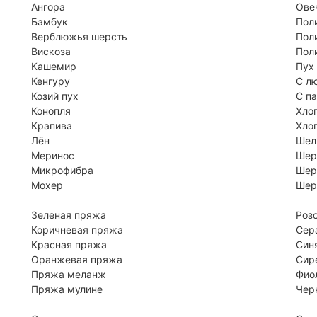
Ангора
Ове
Бамбук
Пол
Верблюжья шерсть
Пол
Вискоза
Пол
Кашемир
Пух
Кенгуру
С л
Козий пух
С п
Конопля
Хло
Крапива
Хло
Лён
Шел
Меринос
Шер
Микрофибра
Шер
Мохер
Шер
Зеленая пряжа
Роз
Коричневая пряжа
Сер
Красная пряжа
Син
Оранжевая пряжа
Сир
Пряжа меланж
Фио
Пряжа мулине
Чер