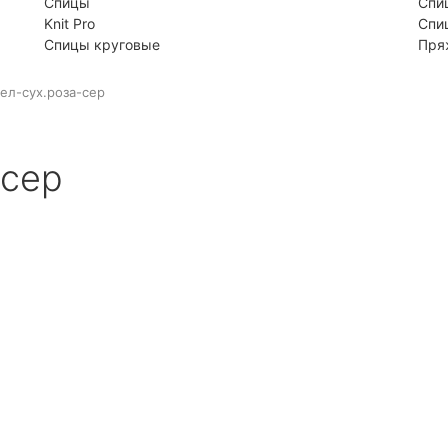
Спицы
Спи
Knit Pro
Спи
Спицы круговые
Пря
бел-сух.роза-сер
-сер