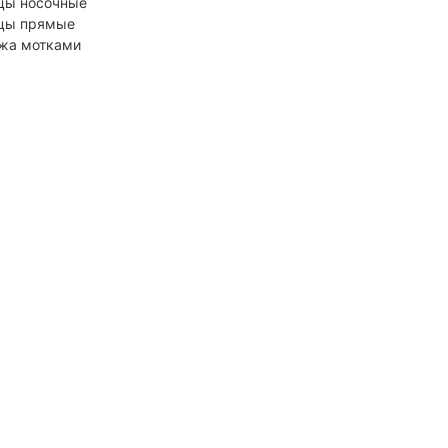
цы носочные
цы прямые
жа мотками