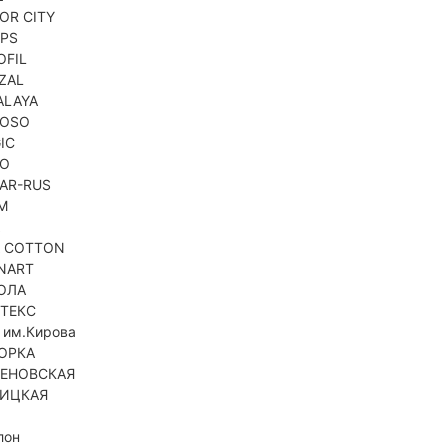
OR CITY
PS
OFIL
ZAL
ALAYA
NOSO
IC
KO
AR-RUS
M
A
A COTTON
NART
ОЛА
ТЕКС
 им.Кирова
ОРКА
ЕНОВСКАЯ
ИЦКАЯ
лон