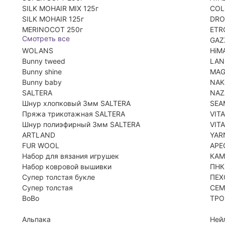
SILK MOHAIR MIX 125г
COL
SILK MOHAIR 125г
DRO
MERINOCOT 250г
ETR
Смотреть все
GAZ
WOLANS
HiM
Bunny tweed
LA
Bunny shine
MAG
Bunny baby
NA
SALTERA
NAZ
Шнур хлопковый 3мм SALTERA
SEA
Пряжа трикотажная SALTERA
VIT
Шнур полиэфирный 3мм SALTERA
VIT
ARTLAND
YAR
FUR WOOL
АРЕ
Набор для вязания игрушек
КАМ
Набор ковровой вышивки
ПНК
Супер толстая букле
ПЕХ
Супер толстая
СЕМ
BoBo
ТРО
Альпака
Ней