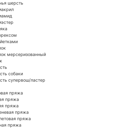
чья шерсть
иакрил
иамид
иэстер
 яка
юрексом
айетками
пок
пок мерсеризованный
к
сть
сть собаки
сть супервош/ластер
овая пряжа
ая пряжа
яя пряжа
еневая пряжа
летовая пряжа
ная пряжа