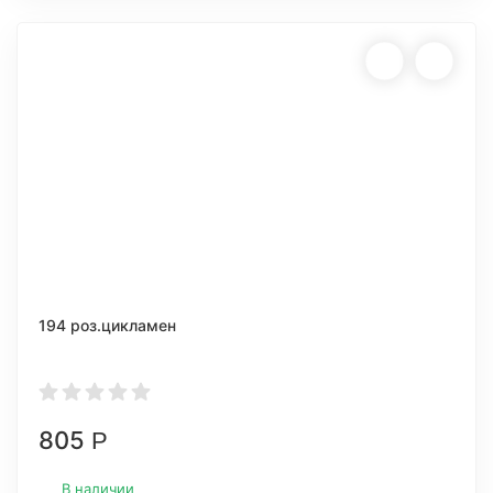
194 роз.цикламен
805
Р
В наличии