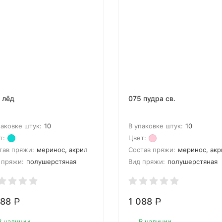
 лёд
075 пудра св.
паковке штук:
10
В упаковке штук:
10
т:
Цвет:
тав пряжи:
меринос, акрил
Состав пряжи:
меринос, акр
 пряжи:
полушерстяная
Вид пряжи:
полушерстяная
088
1 088
Р
Р
В наличии
В наличии