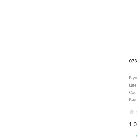
073
В у
Цве
Сос
Вид
1 