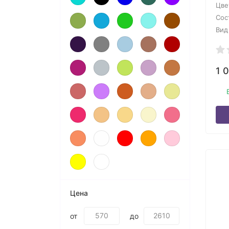
Цве
Сос
Вид
1 
Цена
от
до