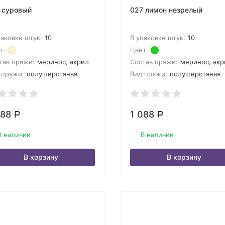
 суровый
027 лимон незрелый
паковке штук:
10
В упаковке штук:
10
т:
Цвет:
тав пряжи:
меринос, акрил
Состав пряжи:
меринос, акр
 пряжи:
полушерстяная
Вид пряжи:
полушерстяная
088
1 088
Р
Р
В наличии
В наличии
В корзину
В корзину