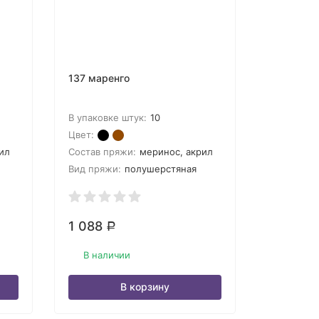
137 маренго
В упаковке штук:
10
Цвет:
ил
Состав пряжи:
меринос, акрил
Вид пряжи:
полушерстяная
1 088
Р
В наличии
В корзину