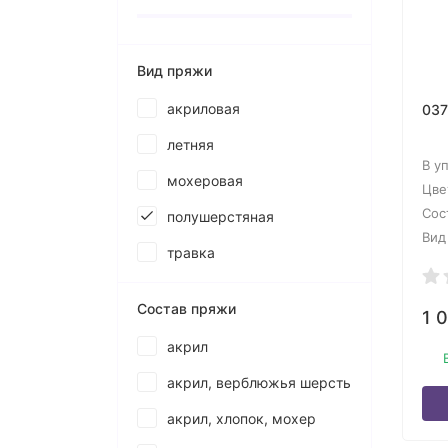
Вид пряжи
акриловая
037
летняя
В у
мохеровая
Цве
Сос
полушерстяная
Вид
травка
Состав пряжи
1 
акрил
акрил, верблюжья шерсть
акрил, хлопок, мохер