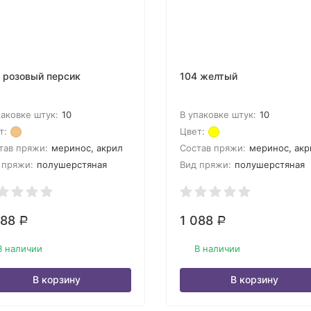
 розовый персик
104 желтый
паковке штук:
10
В упаковке штук:
10
т:
Цвет:
тав пряжи:
меринос, акрил
Состав пряжи:
меринос, акр
 пряжи:
полушерстяная
Вид пряжи:
полушерстяная
088
1 088
Р
Р
В наличии
В наличии
В корзину
В корзину