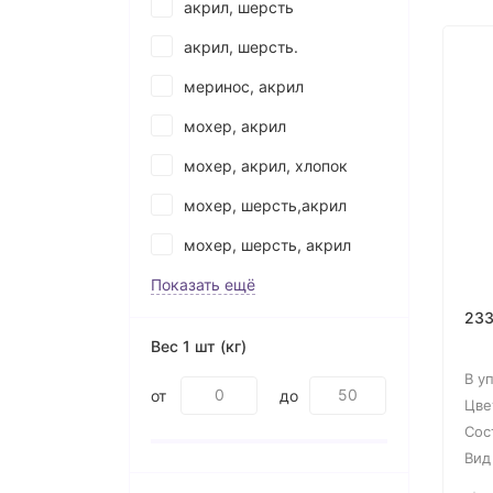
акрил, шерсть
акрил, шерсть.
меринос, акрил
мохер, акрил
мохер, акрил, хлопок
мохер, шерсть,акрил
мохер, шерсть, акрил
Показать ещё
233
Вес 1 шт (кг)
В у
от
до
Цве
Сос
Вид