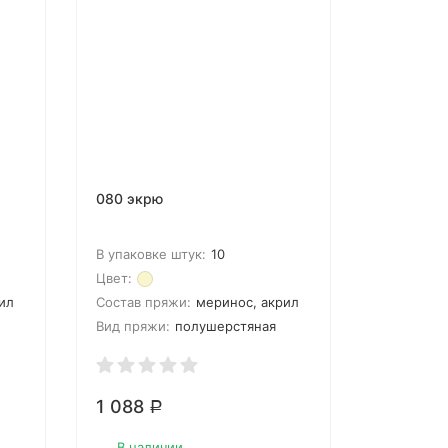
080 экрю
В упаковке штук:
10
Цвет:
ил
Состав пряжи:
меринос, акрил
Вид пряжи:
полушерстяная
1 088
Р
В наличии