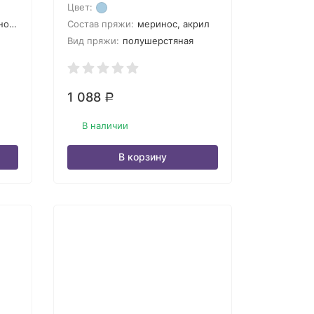
Цвет:
рил
Состав пряжи:
меринос, акрил
Вид пряжи:
полушерстяная
1 088
Р
В наличии
В корзину