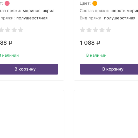
т:
Цвет:
тав пряжи:
меринос, акрил
Состав пряжи:
шерсть мериноса, ак
 пряжи:
полушерстяная
Вид пряжи:
полушерстяная
088
1 088
Р
Р
В наличии
В наличии
В корзину
В корзину