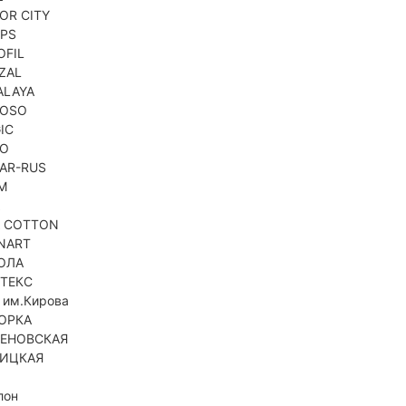
OR CITY
PS
OFIL
ZAL
ALAYA
NOSO
IC
KO
AR-RUS
M
A
A COTTON
NART
ОЛА
ТЕКС
 им.Кирова
ОРКА
ЕНОВСКАЯ
ИЦКАЯ
лон