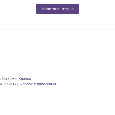
Написать отзыв
айетками
,
Хлопок
ок
,
пайетки
,
хлопок с пайетками